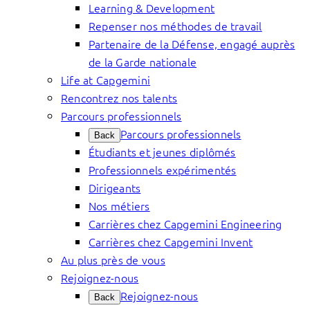
Learning & Development
Repenser nos méthodes de travail
Partenaire de la Défense, engagé auprès
de la Garde nationale
Life at Capgemini
Rencontrez nos talents
Parcours professionnels
Parcours professionnels
Back
Étudiants et jeunes diplômés
Professionnels expérimentés
Dirigeants
Nos métiers
Carrières chez Capgemini Engineering
Carrières chez Capgemini Invent
Au plus près de vous
Rejoignez-nous
Rejoignez-nous
Back