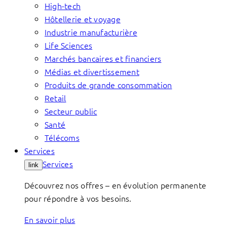
High-tech
Hôtellerie et voyage
Industrie manufacturière
Life Sciences
Marchés bancaires et financiers
Médias et divertissement
Produits de grande consommation
Retail
Secteur public
Santé
Télécoms
Services
Services
link
Découvrez nos offres – en évolution permanente
pour répondre à vos besoins.
En savoir plus