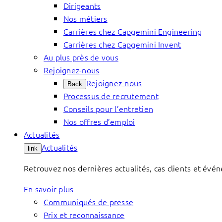
Dirigeants
Nos métiers
Carrières chez Capgemini Engineering
Carrières chez Capgemini Invent
Au plus près de vous
Rejoignez-nous
Rejoignez-nous
Back
Processus de recrutement
Conseils pour l’entretien
Nos offres d’emploi
Actualités
Actualités
link
Retrouvez nos dernières actualités, cas clients et évé
En savoir plus
Communiqués de presse
Prix et reconnaissance