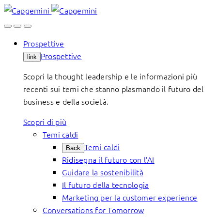
Skip
to
content
Prospettive
Prospettive
link
Scopri la thought leadership e le informazioni più
recenti sui temi che stanno plasmando il futuro del
business e della società.
Scopri di più
Temi caldi
Temi caldi
Back
Ridisegna il futuro con l’AI
Guidare la sostenibilità
Il futuro della tecnologia
Marketing per la customer experience
Conversations for Tomorrow