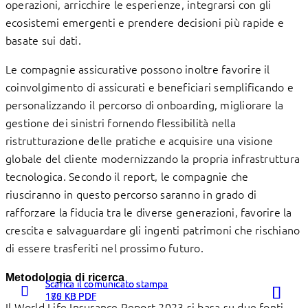
operazioni, arricchire le esperienze, integrarsi con gli
ecosistemi emergenti e prendere decisioni più rapide e
basate sui dati.
Le compagnie assicurative possono inoltre favorire il
coinvolgimento di assicurati e beneficiari semplificando e
personalizzando il percorso di onboarding, migliorare la
gestione dei sinistri fornendo flessibilità nella
ristrutturazione delle pratiche e acquisire una visione
globale del cliente modernizzando la propria infrastruttura
tecnologica. Secondo il report, le compagnie che
riusciranno in questo percorso saranno in grado di
rafforzare la fiducia tra le diverse generazioni, favorire la
crescita e salvaguardare gli ingenti patrimoni che rischiano
di essere trasferiti nel prossimo futuro.
Metodologia di ricerca
Scarica il comunicato stampa
Scarica il comunicato stampa
Scarica il comunicato stampa
175 KB PDF
170 KB PDF
180 KB PDF
Il World Life Insurance Report 2023 si basa su due fonti