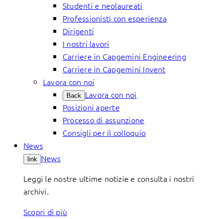
Studenti e neolaureati
Professionisti con esperienza
Dirigenti
I nostri lavori
Carriere in Capgemini Engineering
Carriere in Capgemini Invent
Lavora con noi
Lavora con noi
Back
Posizioni aperte
Processo di assunzione
Consigli per il colloquio
News
News
link
Leggi le nostre ultime notizie e consulta i nostri
archivi.
Scopri di più