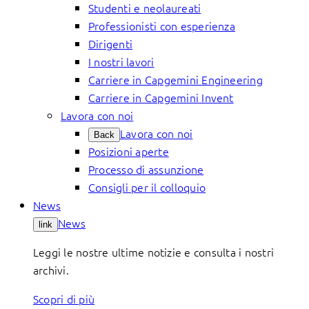
Studenti e neolaureati
Professionisti con esperienza
Dirigenti
I nostri lavori
Carriere in Capgemini Engineering
Carriere in Capgemini Invent
Lavora con noi
Lavora con noi
Back
Posizioni aperte
Processo di assunzione
Consigli per il colloquio
News
News
link
Leggi le nostre ultime notizie e consulta i nostri
archivi.
Scopri di più