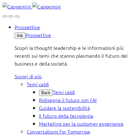
Skip
to
content
Prospettive
Prospettive
link
Scopri la thought leadership e le informazioni più
recenti sui temi che stanno plasmando il futuro del
business e della società.
Scopri di più
Temi caldi
Temi caldi
Back
Ridisegna il futuro con l’AI
Guidare la sostenibilità
Il futuro della tecnologia
Marketing per la customer experience
Conversations for Tomorrow