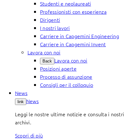
Studenti e neolaureati
Professionisti con esperienza
Dirigenti
I nostri lavori
Carriere in Capgemini Engineering
Carriere in Capgemini Invent
Lavora con noi
Lavora con noi
Back
Posizioni aperte
Processo di assunzione
Consigli per il colloquio
News
News
link
Leggi le nostre ultime notizie e consulta i nostri
archivi.
Scopri di più