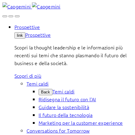
Skip
to
content
Prospettive
Prospettive
link
Scopri la thought leadership e le informazioni più
recenti sui temi che stanno plasmando il futuro del
business e della società.
Scopri di più
Temi caldi
Temi caldi
Back
Ridisegna il futuro con l’AI
Guidare la sostenibilità
Il futuro della tecnologia
Marketing per la customer experience
Conversations for Tomorrow