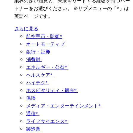
業界の深い知見と、未来をリードする経験を持つパー
トナーをお選びください。 ※サブメニューの「*」は
英語ページです。
さらに見る
航空宇宙・防衛*
オートモーティブ
銀行・証券
消費財
エネルギー・公益*
ヘルスケア*
ハイテク*
ホスピタリティ・観光*
保険
メディア・エンターテインメント*
通信*
ライフサイエンス*
製造業