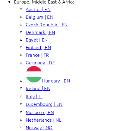
Europe, Middle East & Africa
Austria | EN
Belgium | EN
Czech Republic | EN
Denmark | EN
Egypt | EN
Finland | EN
France | FR
Germany | DE
Hungary | EN
Ireland | EN
Italy | IT
Luxembourg | EN
Morocco | EN
Netherlands | NL
Norway | NO