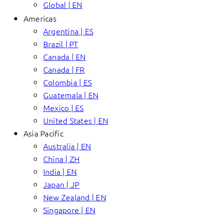
Global | EN
Americas
Argentina | ES
Brazil | PT
Canada | EN
Canada | FR
Colombia | ES
Guatemala | EN
Mexico | ES
United States | EN
Asia Pacific
Australia | EN
China | ZH
India | EN
Japan | JP
New Zealand | EN
Singapore | EN