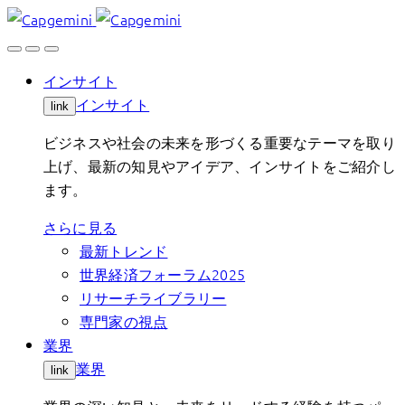
Skip
to
content
インサイト
インサイト
link
ビジネスや社会の未来を形づくる重要なテーマを取り
上げ、最新の知見やアイデア、インサイトをご紹介し
ます。
さらに見る
最新トレンド
世界経済フォーラム2025
リサーチライブラリー
専門家の視点
業界
業界
link