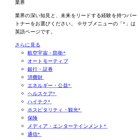
業界
業界の深い知見と、未来をリードする経験を持つパー
トナーをお選びください。 ※サブメニューの「*」は
英語ページです。
さらに見る
航空宇宙・防衛*
オートモーティブ
銀行・証券
消費財
エネルギー・公益*
ヘルスケア*
ハイテク*
ホスピタリティ・観光*
保険
メディア・エンターテインメント*
通信*