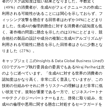
者のリスク認知度は低い結果となりました。半数近く
（49%）の消費者が、生成AIがフェイクニュースの作成に
利用される可能性があることには関心を示しておらず、フ
ィッシング攻撃を懸念する回答者はわずか34%にとどまり
ました。生成AIの倫理的懸念に対する消費者の認知度も低
く、著作権の問題に懸念を示したのは33%にとどまり、競
合他社の製品の設計や成分の複製に生成AIアルゴリズムが
利用される可能性に懸念を示した回答者はさらに少数とな
りました（27%）。
キャップジェミニのInsights & Data Global Business Lineの
CEOでグループ執行委員会の委員でもあるNiraj Pariharは次
のように述べています。「生成AIに対する世界の消費者の
認知度はかなり高く、非常に広く普及していますが、この
技術の仕組みやそれに伴うリスクへの理解はまだ非常に低
い状況です。規制が重要である一方で、ビジネスパートナ
ーやテクノロジーパートナーもまた、啓発に取り組み、生
成AIの倫理や悪用に関する懸念に対処するセーフガードを