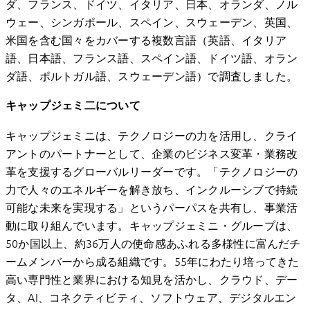
ダ、フランス、ドイツ、イタリア、日本、オランダ、ノル
ウェー、シンガポール、スペイン、スウェーデン、英国、
米国を含む国々をカバーする複数言語（英語、イタリア
語、日本語、フランス語、スペイン語、ドイツ語、オラン
ダ語、ポルトガル語、スウェーデン語）で調査しました。
キャップジェミ二について
キャップジェミニは、テクノロジーの力を活用し、クライ
アントのパートナーとして、企業のビジネス変革・業務改
革を支援するグローバルリーダーです。「テクノロジーの
力で人々のエネルギーを解き放ち、インクルーシブで持続
可能な未来を実現する」というパーパスを共有し、事業活
動に取り組んでいます。キャップジェミニ・グループは、
50か国以上、約36万人の使命感あふれる多様性に富んだチ
ームメンバーから成る組織です。55年にわたり培ってきた
高い専門性と業界における知見を活かし、クラウド、デー
タ、AI、コネクティビティ、ソフトウェア、デジタルエン