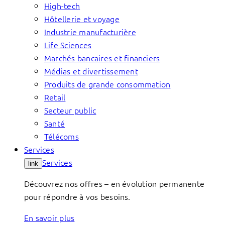
High-tech
Hôtellerie et voyage
Industrie manufacturière
Life Sciences
Marchés bancaires et financiers
Médias et divertissement
Produits de grande consommation
Retail
Secteur public
Santé
Télécoms
Services
Services
link
Découvrez nos offres – en évolution permanente
pour répondre à vos besoins.
En savoir plus