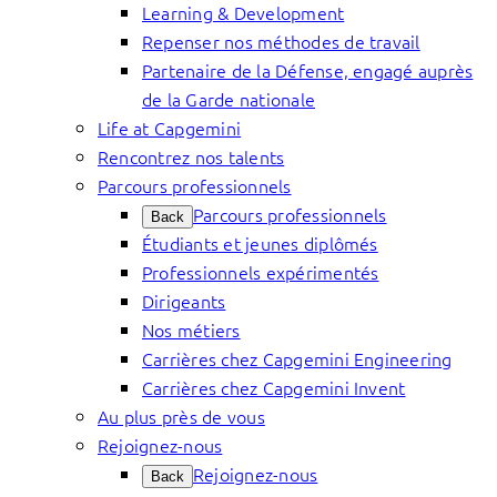
Learning & Development
Repenser nos méthodes de travail
Partenaire de la Défense, engagé auprès
de la Garde nationale
Life at Capgemini
Rencontrez nos talents
Parcours professionnels
Parcours professionnels
Back
Étudiants et jeunes diplômés
Professionnels expérimentés
Dirigeants
Nos métiers
Carrières chez Capgemini Engineering
Carrières chez Capgemini Invent
Au plus près de vous
Rejoignez-nous
Rejoignez-nous
Back